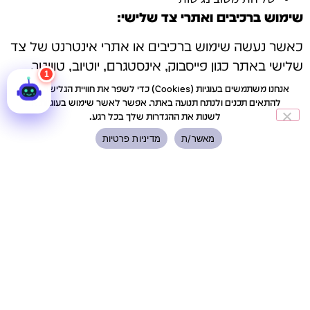
שימוש ברכיבים ואתרי צד שלישי:
כאשר נעשה שימוש ברכיבים או אתרי אינטרנט של צד
שלישי באתר כגון פייסבוק, אינסטגרם, יוטיוב, טוויטר,
צ`אטים חיצוניים ואחרים שאינם בשליטתנו, ייתכן והדבר
אנחנו משתמשים בעוגיות (Cookies) כדי לשפר את חוויית הגלישה שלך,
יציב אתגרים בשימוש באתר בידי אנשים בעלי מוגבלויות
להתאים תכנים ולנתח תנועה באתר. אפשר לאשר שימוש בעוגיות או
לשנות את ההגדרות שלך בכל רגע.
שאין ביכולתנו לתקן.
מאשר/ת
מדיניות פרטיות
להלן מספר דוגמאות למדיניות הנגישות באתרי צד
שלישי:
מדיניות הנגישות של פייסבוק
מדיניות הנגישות של יוטיוב
מדיניות הנגישות של אינסטגרם
מדיניות הנגישות של טוויטר
פניה לרכז הנגישות
אם במהלך הגלישה באתר נתקלתם בקושי בנושא